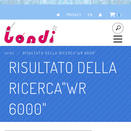
PRIVACY
EN
(
0
)
Toggle
navigatio
RISULTATO DELLA RICERCA"WR 6000"
HOME
RISULTATO DELLA
RICERCA"WR
6000"