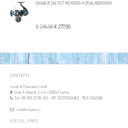
DAIWA 21 SALTIST MQ 10000-H 21SALMQ10000H
€ 296,95
€ 277,90
CONTATTI
Londi di Francesca Londi
Viale A. Aleardi, 2 c-d • 50124 Firenze
Tel. +39 055 22 98 433 - VAT 05372650480 - REA FI542458
info@londipesca.it
USEFUL LINKS