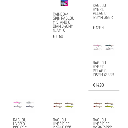
RAGLOU
HYBRID
PELAGIC
RAINBOW
120MM 68GR
SKIN RAGLOU
MIS. AMO 6
DIAM.0.40MM
€ 17,90
N. AMI 6
€ 6,50
RAGLOU
HYBRID
PELAGIC
105MM 42.5GR
€ 14,90
RAGLOU
RAGLOU
RAGLOU
HYBRID
HYBRID EEL
HYBRID EEL
PELAGIC
120MM 16GR
90MM 9.5GR