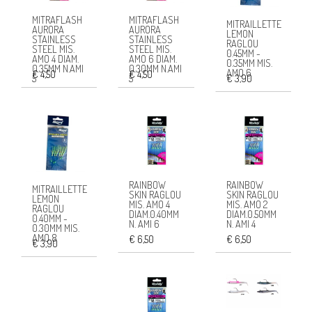
MITRAFLASH
MITRAFLASH
MITRAILLETTE
AURORA
AURORA
LEMON
STAINLESS
STAINLESS
RAGLOU
STEEL MIS.
STEEL MIS.
0.45MM -
AMO 4 DIAM.
AMO 6 DIAM.
0.35MM MIS.
0.35MM N.AMI
0.30MM N.AMI
AMO 6
€ 4,50
€ 4,50
€ 3,90
5
5
RAINBOW
RAINBOW
MITRAILLETTE
SKIN RAGLOU
SKIN RAGLOU
LEMON
MIS. AMO 4
MIS. AMO 2
RAGLOU
DIAM.0.40MM
DIAM.0.50MM
0.40MM -
N. AMI 6
N. AMI 4
0.30MM MIS.
AMO 8
€ 6,50
€ 6,50
€ 3,90