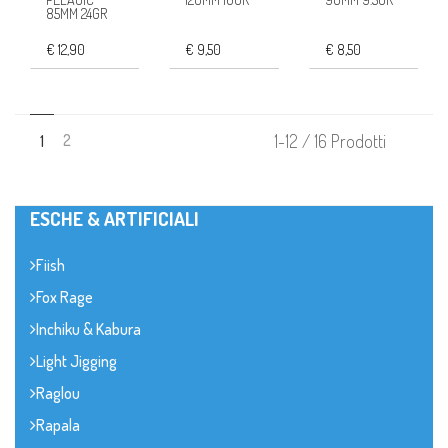
85MM 24GR
€ 12,90
€ 9,50
€ 8,50
2
1-12 / 16 Prodotti
1
ESCHE & ARTIFICIALI
Fiish
Fox Rage
Inchiku & Kabura
Light Jigging
Raglou
Rapala