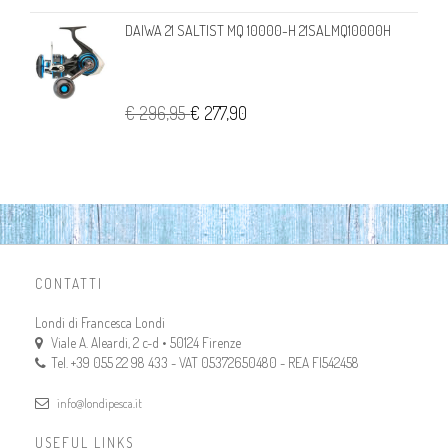
DAIWA 21 SALTIST MQ 10000-H 21SALMQ10000H
€ 296,95
€ 277,90
CONTATTI
Londi di Francesca Londi
Viale A. Aleardi, 2 c-d • 50124 Firenze
Tel. +39 055 22 98 433 - VAT 05372650480 - REA FI542458
info@londipesca.it
USEFUL LINKS