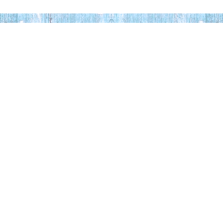
CONTATTI
Londi di Francesca Londi
Viale A. Aleardi, 2 c-d • 50124 Firenze
Tel. +39 055 22 98 433 - VAT 05372650480 - REA FI542458
info@londipesca.it
USEFUL LINKS
CONDIZIONI DI ACQUISTO
PRIVACY