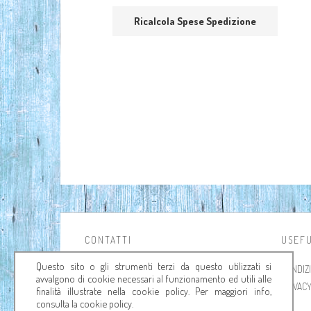
CONTATTI
USEFU
Questo sito o gli strumenti terzi da questo utilizzati si
Londi di Francesca Londi
CONDIZI
avvalgono di cookie necessari al funzionamento ed utili alle
Viale A. Aleardi, 2 c-d • 50124 Firenze
PRIVAC
finalità illustrate nella cookie policy. Per maggiori info,
Tel. +39 055 22 98 433 - VAT 05372650480 -
consulta la cookie policy.
REA FI542458