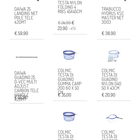
TESTA NYLON
FOLDING 4
DAIWA 25
TRABUCCO
RIBS 45X45CM
LANDING NET
HYDRUS XSC
POLE TELE
MASTER NET
4.20MT
3003
€ 24,90
€
23,90
-4%
€ 59,90
€ 38,90
COLMIC
COLMIC
DAIWA
TESTA DI
TESTA DI
GUADINO 25
GUADINO
GUADINO
D-VEC MULTI
GUMMA CARP
NYLON 040
ADJUST
200 60 X 50
50 X 43CM
CARBON TELE
CM
€ 35,00
€ 20,90
HANDLE
€ 55,90
4.20MT
COLMIC
COLMIC
TESTA DI
TESTA DI