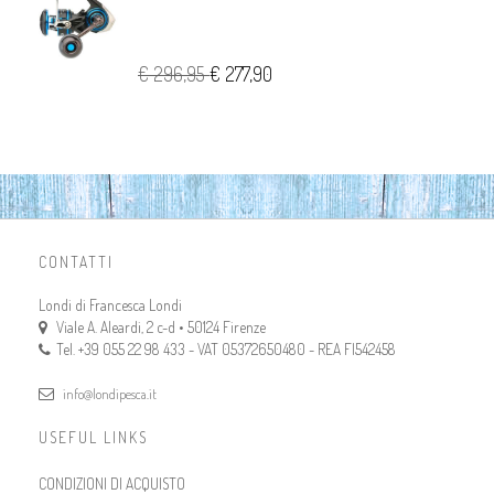
€ 296,95
€ 277,90
CONTATTI
Londi di Francesca Londi
Viale A. Aleardi, 2 c-d • 50124 Firenze
Tel. +39 055 22 98 433 - VAT 05372650480 - REA FI542458
info@londipesca.it
USEFUL LINKS
CONDIZIONI DI ACQUISTO