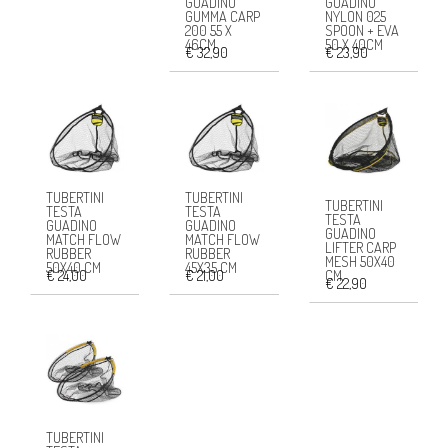
GUADINO
GUADINO
GUMMA CARP
NYLON 025
200 55 X
SPOON + EVA
46CM
50 X 40CM
€ 32,90
€ 23,90
TUBERTINI
TUBERTINI
TUBERTINI
TESTA
TESTA
TESTA
GUADINO
GUADINO
GUADINO
MATCH FLOW
MATCH FLOW
LIFTER CARP
RUBBER
RUBBER
MESH 50X40
50X40 CM
45X35 CM
€ 24,00
€ 21,00
CM
€ 22,90
TUBERTINI