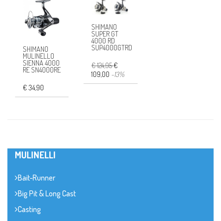
SHIMANO
SUPER GT
4000 RD
SUP4000GTRD
SHIMANO
MULINELLO
SIENNA 4000
€ 124,95
€
RE SN4000RE
109,00
-13%
€ 34,90
MULINELLI
Bait-Runner
Big Pit & Long Cast
Casting