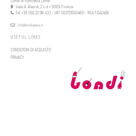
Londi di Francesca Londi
Viale A. Aleardi, 2 c-d • 50124 Firenze
Tel. +39 055 22 98 433 - VAT 05372650480 - REA FI542458
info@londipesca.it
USEFUL LINKS
CONDIZIONI DI ACQUISTO
PRIVACY
Londi, di Londi Francesca
Viale A. Aleardi, 2/d - 50124 Firenze
PlastpackPackaging srl
All Rights Reserved | Powered by
Re-Active
/
Padosoft