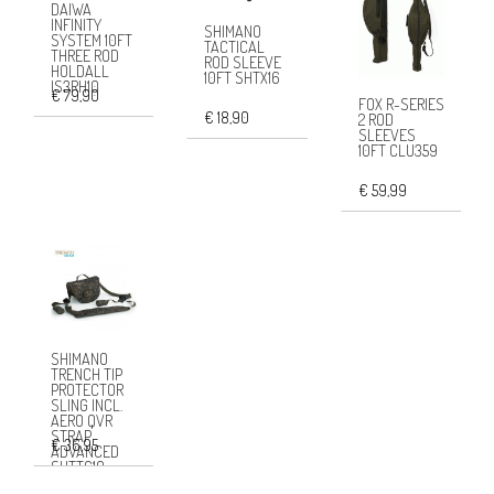
DAIWA
INFINITY
SHIMANO
SYSTEM 10FT
TACTICAL
THREE ROD
ROD SLEEVE
HOLDALL
10FT SHTX16
IS3RH10
€ 79,90
FOX R-SERIES
€ 18,90
2 ROD
SLEEVES
10FT CLU359
€ 59,99
SHIMANO
TRENCH TIP
PROTECTOR
SLING INCL.
AERO QVR
STRAP
€ 36,95
ADVANCED
SHTTG10