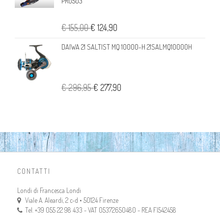
PR0503
€ 155,00
€ 124,90
DAIWA 21 SALTIST MQ 10000-H 21SALMQ10000H
€ 296,95
€ 277,90
CONTATTI
Londi di Francesca Londi
Viale A. Aleardi, 2 c-d • 50124 Firenze
Tel. +39 055 22 98 433 - VAT 05372650480 - REA FI542458