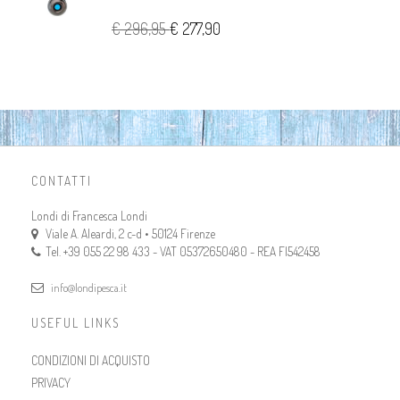
€ 296,95
€ 277,90
CONTATTI
Londi di Francesca Londi
Viale A. Aleardi, 2 c-d • 50124 Firenze
Tel. +39 055 22 98 433 - VAT 05372650480 - REA FI542458
info@londipesca.it
USEFUL LINKS
CONDIZIONI DI ACQUISTO
PRIVACY