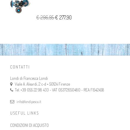
€ 296,95
€ 277,90
CONTATTI
Londi di Francesca Londi
Viale A. Aleardi, 2 c-d • 50124 Firenze
Tel. +39 055 22 98 433 - VAT 05372650480 - REA FI542458
info@londipesca.it
USEFUL LINKS
CONDIZIONI DI ACQUISTO